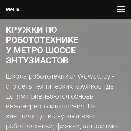
Меню
КРУЖКИ ПО
РОБОТОТЕХНИКЕ
У МЕТРО ШОССЕ
ЭНТУЗИАСТОВ
Школа робототехники Wowstudy -
это сеть технических кружков где
детям прививаются основы
инженерного мышления. На
занятиях дети изучают азы
робототехники, физики, алгоритмы