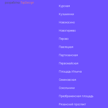
разработка
TopDesign
Курская
Кузьминки
Новокосино
Новогиреево
Перово
П
авлецкая
Партизанская
Первомайская
Площадь Ильича
Семеновская
Сокольники
Преображенская площадь
Рязанский проспект