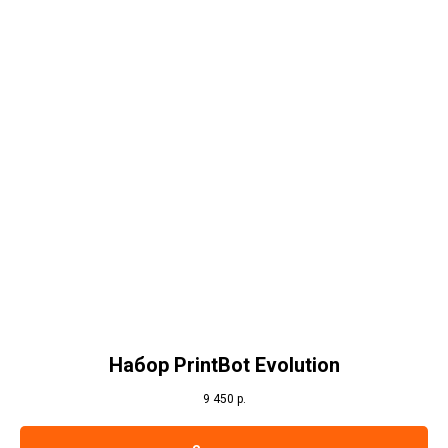
Набор PrintBot Evolution
9 450
р.