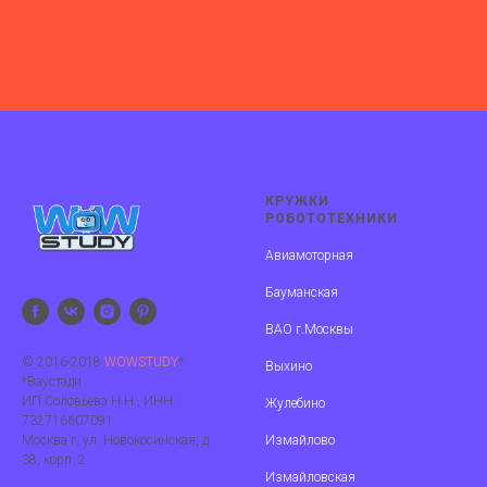
КРУЖКИ
РОБОТОТЕХНИКИ
Авиамоторная
Бауманская
ВАО г.Москвы
© 2016-2018
W
OWSTUDY
*
Выхино
*Ваустади
ИП Соловьева Н.Н., ИНН:
Жулебино
732716607091
Москва г, ул. Новокосинская, д.
Измайлово
38, корп. 2
Измайловская